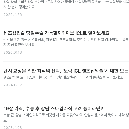
라식·라섹·스마일라식·스마일프로의 차이가 궁금한 수험생분들을 위해 수술 방식부터 회복 
지 한 번에 정리했어요.
2025.11.26
렌즈삽입술 당일수술 가능할까? 이보 ICL로 알아보세요
각막을 깎지 않는 시력교정술, 이보 ICL 렌즈삽입술. 조건이 맞으면 당일 검사·당일 수술
지 지금 확인해 보세요.
2026.01.18
난시 교정을 위한 최적의 선택, '토릭 ICL 렌즈삽입술'에 대한 모든
렌즈삽입술 토릭 ICL에 대해 궁금하다면? 에스앤유안과 의원의 콘텐츠를 읽어보세요.
2024.12.12
19살 라식, 수능 후 강남 스마일라식 고려 중이라면?
수능 끝! 강남 스마일라식으로 깨끗한 시야를 되찾으세요. 안경과 렌즈에서 벗어나 대학 
요.
2025.11.06