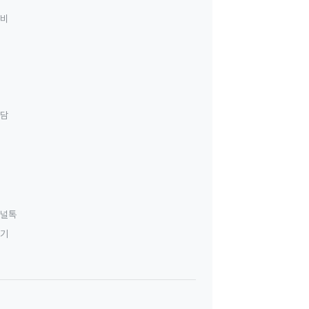
료비
상담
널톡
하기