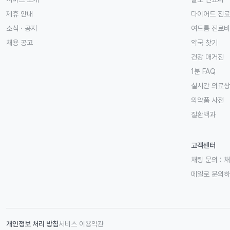
제휴 안내
다이어트 진
소식 · 공지
여드름 진료비
채용 공고
약국 찾기
건강 매거진
1분 FAQ
실시간 의료
의약품 사전
질환백과
고객센터
채팅 문의 :
채
메일로 문의
개인정보 처리 방침
서비스 이용약관