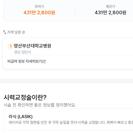
최저가
평균가
431만 2,800원
431만 2,800원
swap_vert
가격 낮은 순
양산부산대학교병원
1
경남 양산시
비급여 정보 자세히보기
open_in_new
시력교정술이란?
시술 전 확인하면 좋은 정보를 정리했어요.
라식 (LASIK)
레이저로 각막 절편을 만든 후 각막 실질을 깎아 시력을 교정합니다. 회복이 빠르고 통