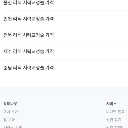
울산
라식 시력교정술
가격
인천
라식 시력교정술
가격
전북
라식 시력교정술
가격
제주
라식 시력교정술
가격
충남
라식 시력교정술
가격
닥터나우
서비스
회사 소개
비대면 진료
팀 문화
병원 찾기
서비스 소개
탈모 진료비