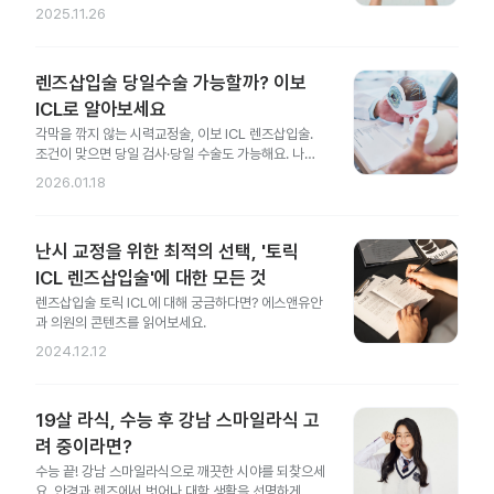
성 차이까지 한 번에 정리했어요.
2025.11.26
렌즈삽입술 당일수술 가능할까? 이보
ICL로 알아보세요
각막을 깎지 않는 시력교정술, 이보 ICL 렌즈삽입술.
조건이 맞으면 당일 검사·당일 수술도 가능해요. 나에
게도 가능한지 지금 확인해 보세요.
2026.01.18
난시 교정을 위한 최적의 선택, '토릭
ICL 렌즈삽입술'에 대한 모든 것
렌즈삽입술 토릭 ICL에 대해 궁금하다면? 에스앤유안
과 의원의 콘텐츠를 읽어보세요.
2024.12.12
19살 라식, 수능 후 강남 스마일라식 고
려 중이라면?
수능 끝! 강남 스마일라식으로 깨끗한 시야를 되찾으세
요. 안경과 렌즈에서 벗어나 대학 생활을 선명하게 시