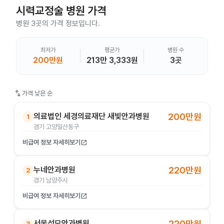
시력교정술
병원 가격
병원 3곳의 가격 정보입니다.
최저가
평균가
병원 수
200만원
213만 3,333원
3곳
swap_vert
가격 낮은 순
의료법인 세경의료재단 새빛안과병원
200만원
1
경기 고양일산동구
비급여 정보 자세히보기
open_in_new
누네안과병원
220만원
2
경기 남양주시
비급여 정보 자세히보기
open_in_new
서울성모안과병원
220만원
3