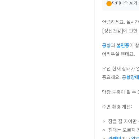
error
닥터나우 AI가
안녕하세요. 실시간
[정신건강]에 관한
공황
과
불면증
이 
어려우실 텐데요.
우선 현재 상태가 
중요해요.
공황장
당장 도움이 될 수
수면 환경 개선:
잠을 잘 자야만
침대는 오로지 
카페인
이나
알