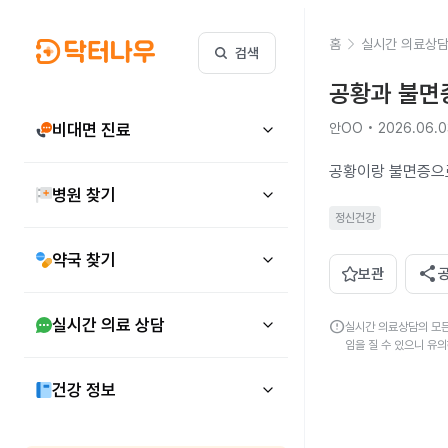
홈
실시간 의료상
검색
공황과 불면증
비대면 진료
안OO • 2026.06.0
공황이랑 불면증으
병원 찾기
정신건강
약국 찾기
share
보관
실시간 의료 상담
error
실시간 의료상담의 모든
임을 질 수 있으니 유
건강 정보