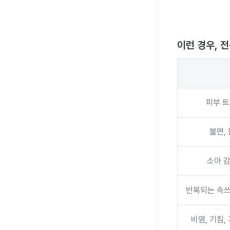
이런 경우, 
피부 트
불면, 
소아 감
반복되는 속쓰림
비염, 기침,