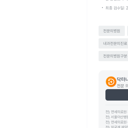
최종 검수일: 
전문의병원
내과전문의진료
전문의병원구분
닥터나
전문 
전
)
연세의료원
전
)
서울아산병
전
)
연세의료원
전
)
외국계 제약