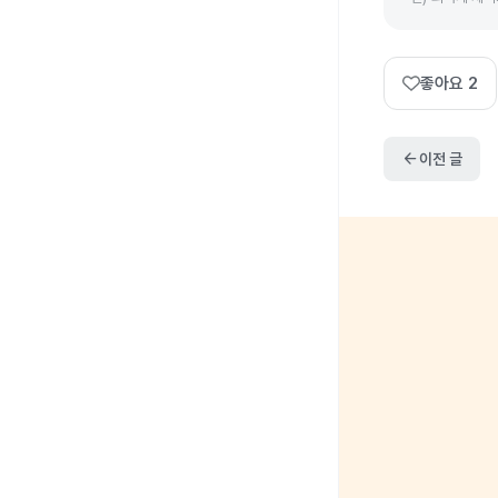
좋아요
2
arrow_back
이전 글