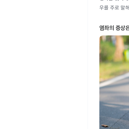
우를 주로 말해
염좌의 증상은