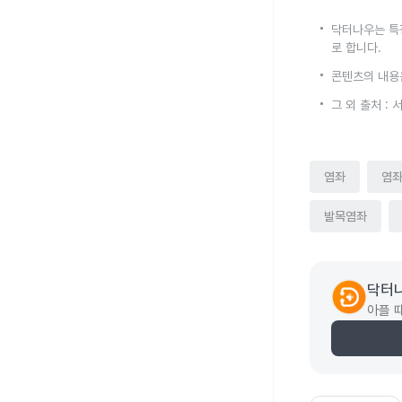
닥터나우는 특
로 합니다.
콘텐츠의 내용
그 외 출처 
염좌
염
발목염좌
닥터
아플 