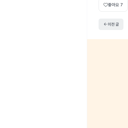
좋아요
7
arrow_back
이전 글