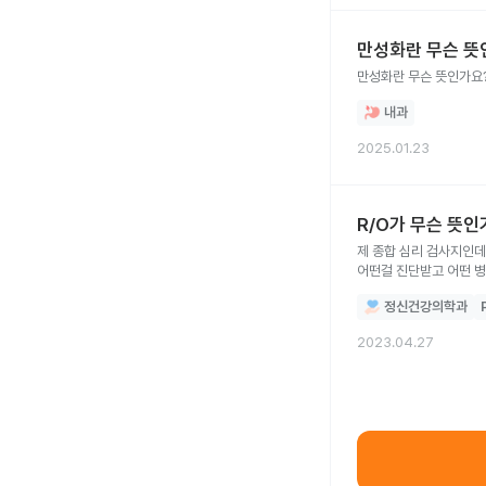
만성화란 무슨 뜻
만성화란 무슨 뜻인가요
내과
2025.01.23
R/O가 무슨 뜻인
제 종합 심리 검사지인데 임상심리사분이 진단 하신 병명들같은데 제가 찾아서 병명은 알아냈는데 앞에 R/O가 무슨 뜻이고 그렇게되면 
어떤걸 진단받고 어떤 
정신건강의학과
2023.04.27