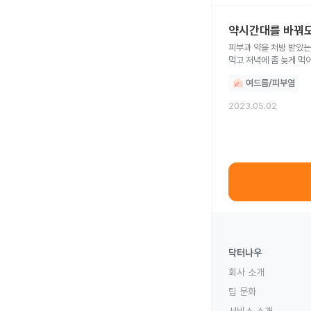
약시간대를 바꿔도
피부과 약을 처방 받았는
먹고 저녁에 좀 늦게 먹
여드름/피부염
2023.05.02
닥터나우
회사 소개
팀 문화
서비스 소개