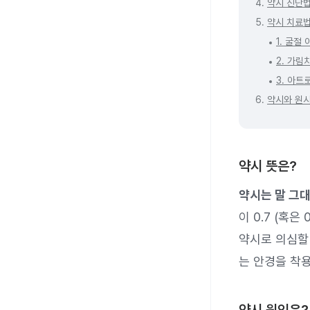
4.
약시 진단
5.
약시 치료
1. 굴절
2. 가림
3. 아트
6.
약시와 원
약시 뜻은?
약시는 말 그
이 0.7 (혹
약시로 의심할 
는 안경을 착