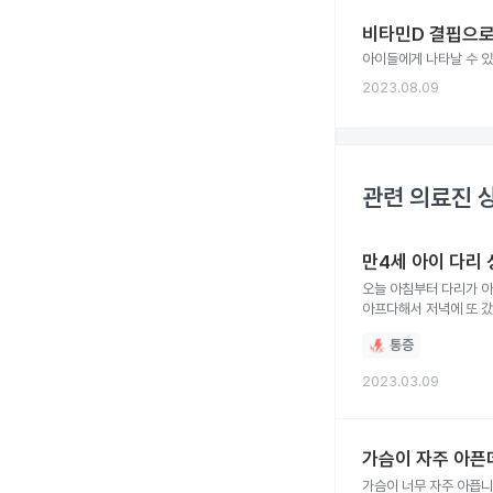
비타민D 결핍으로 
아이들에게 나타날 수 있
2023.08.09
관련 의료진 
만4세 아이 다리
오늘 아침부터 다리가 아
아프다해서 저녁에 또 
따뜻한수건 다리위에 올
통증
2023.03.09
가슴이 자주 아픈
가슴이 너무 자주 아픕니다. 살짝 만지거나 눌렸을때 또는 흔들릴