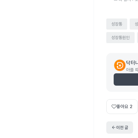
성장통
성장통원인
닥터
아플 
좋아요
2
arrow_back
이전 글