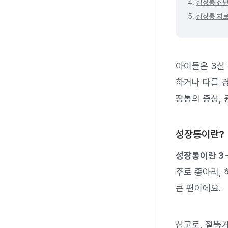
4.
성장통 진
5.
성장통 치
아이들은 3살 
하거나 다를 경
장통의 증상, 
성장통이란?
성장통이란 3
주로 종아리, 
큰 편이에요.
참고로, 절뚝거