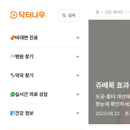
홈
건강 매거진
검색
비대면 진료
병원 찾기
약국 찾기
쥬베룩 효과
실시간 의료 상담
모공·흉터 개선에 
한눈에 확인하세
건강 정보
2023.08.22
톤