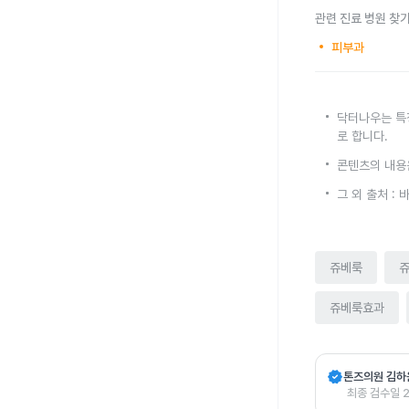
관련 진료 병원 찾
피부과
닥터나우는 특
로 합니다.
콘텐츠의 내용
그 외 출처 :
쥬베룩
쥬베룩효과
verified
톤즈의원
김하
최종 검수일