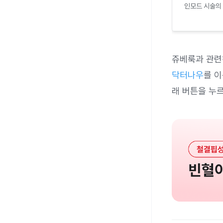
인모드 시술의 
쥬베룩과 관련
닥터나우
를 이
래 버튼을 누