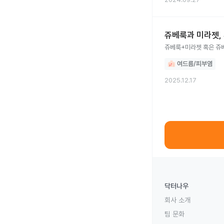
쥬베룩과 미라젯,
여드름/피부염
2025.12.17
닥터나우
회사 소개
팀 문화