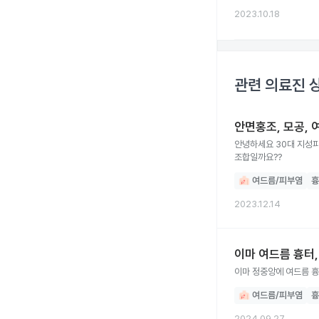
2023.10.18
관련 의료진 
안면홍조, 모공,
안녕하세요 30대 지성피부 남 입니다 안면홍조랑 모공이랑 여드름 흉터가있어서 쥬베룩이랑 피코프락셀을 받아보려고하는데 괜찮은
조합일까요??
여드름/피부염
흉
2023.12.14
이마 여드름 흉터
이마 정중앙에 여드름 흉
여드름/피부염
흉
2024.09.27