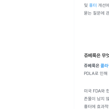
및
흉터
개선에
묻는 질문에 
쥬베룩은 무
쥬베룩은
콜라
PDLA로 인
미국 FDA와 
존물이 남지 
흉터에 효과적