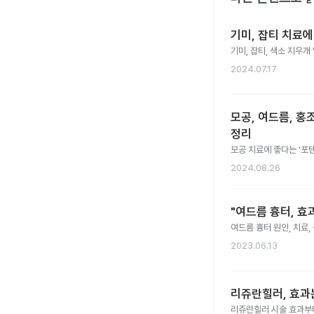
기미, 잡티 치료에
기미, 잡티, 색소 지우개
2024.07.17
모공, 여드름, 홍조
정리
모공 치료에 좋다는 '포텐
2024.08.26
"여드름 흉터, 효
여드름 흉터 원인, 치료
2023.06.13
리쥬란힐러, 효과
리쥬란힐러 시술 효과부터