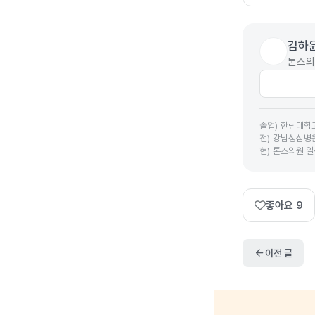
김하
톤즈의
졸업
)
한림대학교
전
)
강남성심병
현
)
톤즈의원 일
좋아요
9
arrow_back
이전 글