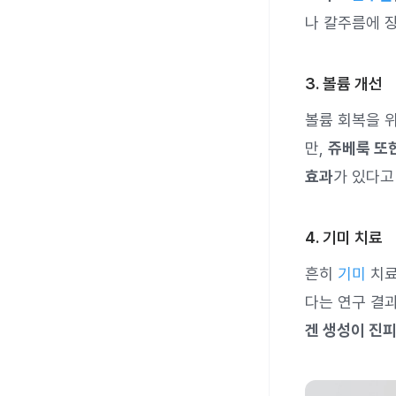
나 칼주름에 
3. 볼륨 개선
볼륨 회복을 
만,
쥬베룩 또
효과
가 있다고
4. 기미 치료
흔히
기미
치료
다는 연구 결
겐 생성이 진피