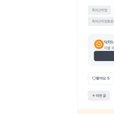
족저근막염
족저근막염통증
닥터
아플 
좋아요
5
arrow_back
이전 글