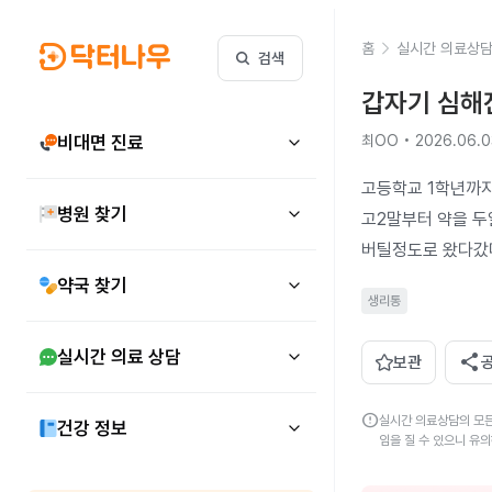
홈
실시간 의료상
검색
갑자기 심해
비대면 진료
최OO • 2026.06.0
고등학교 1학년까지
병원 찾기
고2말부터 약을 두
버틸정도로 왔다갔
약국 찾기
생리통
실시간 의료 상담
share
보관
error
실시간 의료상담의 모든
건강 정보
임을 질 수 있으니 유