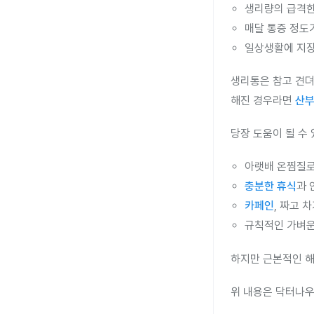
생리량의 급격한
매달 통증 정도
일상생활에 지장
생리통은 참고 견뎌
해진 경우라면
산
당장 도움이 될 수 
아랫배 온찜질로
충분한 휴식
과 
카페인
, 짜고 
규칙적인 가벼
하지만 근본적인 해
위 내용은 닥터나우