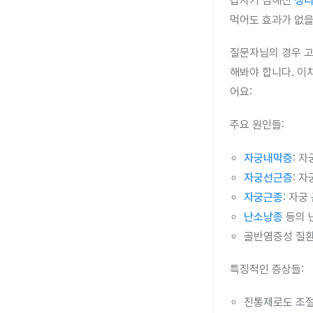
갑자기 심해진
생
먹어도 효과가 없을
질문자님의 경우 고
해봐야 합니다. 이
어요:
주요 원인들:
자궁내막증
: 
자궁선근증
: 
자궁근종
: 자궁
난소낭종
등의 
골반염증성 질
특징적인 증상들:
진통제로도 조절