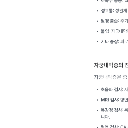
하복부 통증
:
성교통
: 성관계
월경 불순
: 주
불임
: 자궁내막
기타 증상
: 피
자궁내막증의 
자궁내막증은 증
초음파 검사
:
MRI 검사
: 병
복강경 검사
:
니다.
혈액 검사
: C