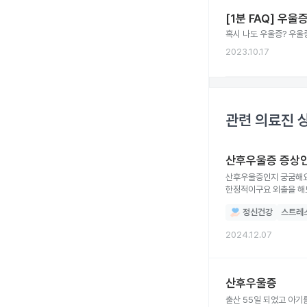
[1분 FAQ] 우
혹시 나도 우울증? 우울
2023.10.17
관련 의료진 
산후우울증 증상
산후우울증인지 궁굼해요
한정적이구요 외출을 해
커피를 마셔야 불안함이나
정신건강
스트레
게다가 최근에 시부모님
이혼하라고 인사도90도
2024.12.07
산후우울증
출산 55일 되었고 아기를 