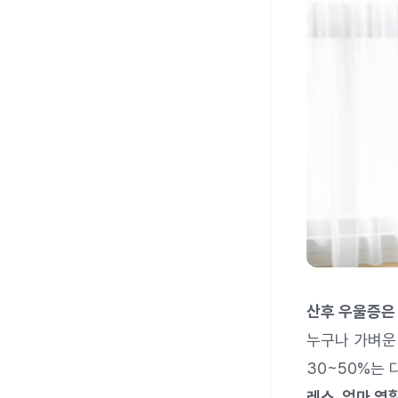
산후 우울증은
누구나 가벼운
30~50%는
레스, 엄마 역