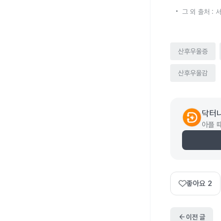
그 외 출처 
산후우울증
산후우울감
닥터
아플 
좋아요
2
arrow_back
이전 글