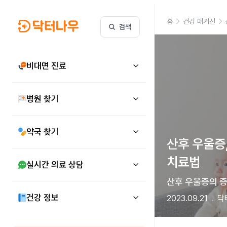
홈
건강 매거진
검색
비대면 진료
병원 찾기
약국 찾기
산후 우울증,
치료법
실시간 의료 상담
산후 우울증의 증
건강 정보
2023.09.21
닥