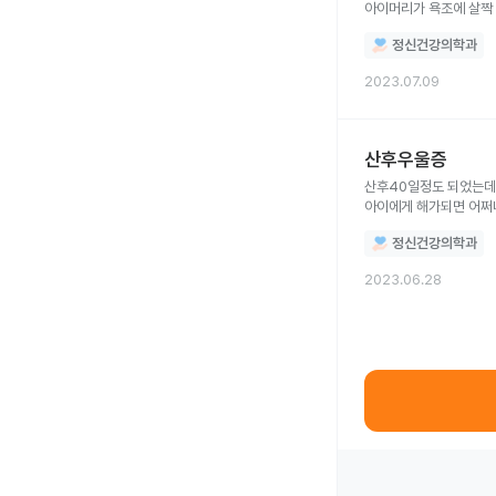
아이머리가 욕조에 살짝
다치지않았을까 불안하고
정신건강의학과
가슴이 두근거리고 왠종
2023.07.09
산후우울증
산후40일정도 되었는데 아침마다 으실거리는 등 산후풍 증상으로 나이들어서까지 이러면 어쩌지하는 불안감 아기케어중 사소한 행동
정신건강의학과
2023.06.28