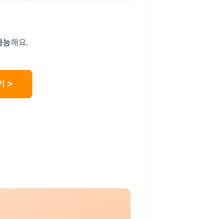
가능
해요.
기 >