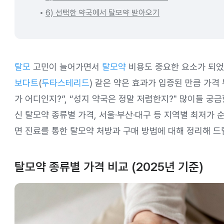
6) 선택한 약국에서 탈모약 받아오기
탈모
고민이 늘어가면서
탈모약
비용도 중요한 요소가 되었
보다트
(
두타스테리드
) 같은 약은 효과가 입증된 만큼 가격
가 어디인지?”, “성지 약국은 정말 저렴한지?" 많이들 궁금
신 탈모약 종류별 가격, 서울·부산·대구 등 지역별 최저가 순
면 진료를 통한 탈모약 처방과 구매 방법에 대해 정리해 드
탈모약 종류별 가격 비교 (2025년 기준)