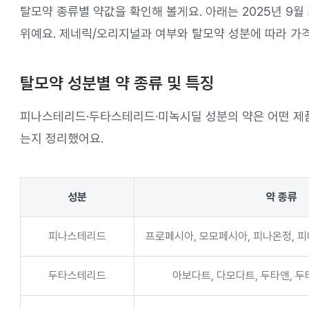
탈모약 종류별 약값을 확인해 볼게요. 아래는 2025년 9
위예요. 제네릭/오리지널과 여부와 탈모약 성분에 따라 가격
탈모약 성분별 약 종류 및 특징
피나스테리드·두타스테리드·미녹시딜 성분의 약은 어떤 제품
는지 정리했어요.
성분
약 종류
피나스테리드
프로페시아, 모모페시아, 피나온정, 피
두타스테리드
아보다트, 다모다트, 두타앤, 두