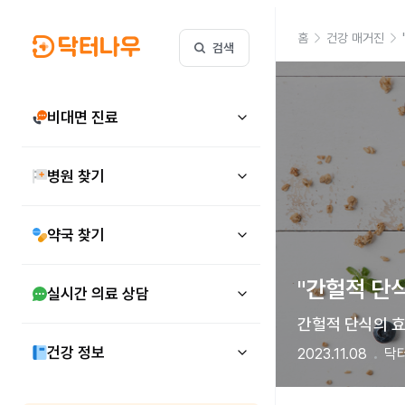
홈
건강 매거진
검색
비대면 진료
병원 찾기
약국 찾기
"간헐적 단식
실시간 의료 상담
간헐적 단식의 효
건강 정보
2023.11.08
닥