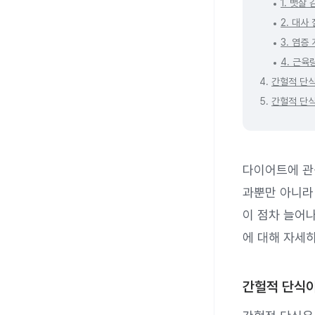
1. 뱃살
2. 대사
3. 염증
4. 근육
4.
간헐적 단식
5.
간헐적 단식
다이어트에 관심
과뿐만 아니라
이 점차 늘어나
에 대해 자세
간헐적 단식