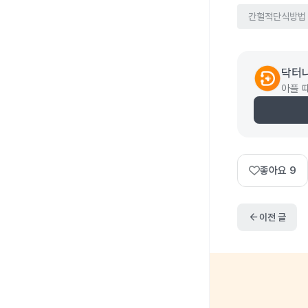
간헐적단식방법
닥터
아플 
좋아요
9
arrow_back
이전 글