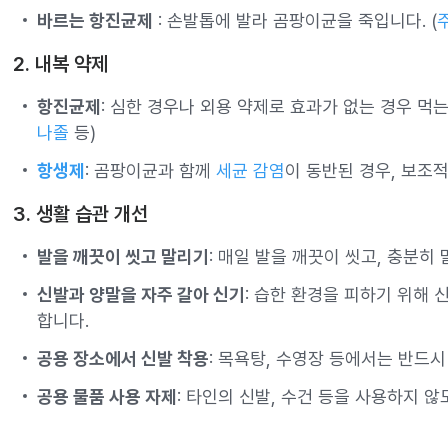
바르는 항진균제
: 손발톱에 발라 곰팡이균을 죽입니다. (
2. 내복 약제
항진균제
: 심한 경우나 외용 약제로 효과가 없는 경우 먹는
나졸
등)
항생제
: 곰팡이균과 함께
세균 감염
이 동반된 경우, 보조
3. 생활 습관 개선
발을 깨끗이 씻고 말리기
: 매일 발을 깨끗이 씻고, 충분히
신발과 양말을 자주 갈아 신기
: 습한 환경을 피하기 위해 
합니다.
공용 장소에서 신발 착용
: 목욕탕, 수영장 등에서는 반드
공용 물품 사용 자제
: 타인의 신발, 수건 등을 사용하지 