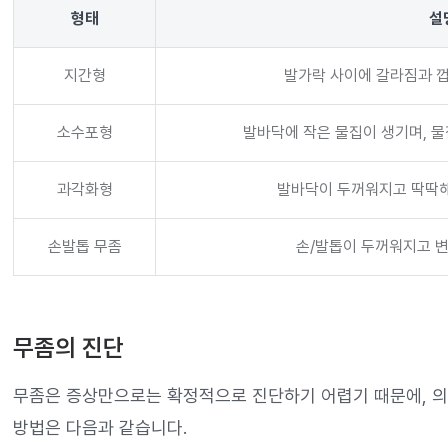
형태
설
지간형
발가락 사이에 갈라짐과 
소수포형
발바닥에 작은 물집이 생기며, 
과각화형
발바닥이 두꺼워지고 딱딱해
손발톱 무좀
손/발톱이 두꺼워지고 변
무좀의 진단
무좀은 증상만으로는 확정적으로 진단하기 어렵기 때문에, 의
방법은 다음과 같습니다.