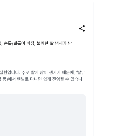
share
증, 손톱/발톱이 빠짐, 불쾌한 발 냄새가 남
환입니다. 주로 발에 많이 생기기 때문에, '발무
장 등)에서 맨발로 다니면 쉽게 전염될 수 있습니