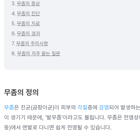
3.
무좀의 증상
4.
무좀의 진단
5.
무좀의 치료
6.
무좀의 경과
7.
무좀의 주의사항
8.
무좀의 자주 묻는 질문
무좀의 정의
무좀
은 진균(곰팡이균)이 피부의
각질
층에
감염
되어 발생하
이 생기기 때문에, '발무좀'이라고도 불립니다. 무좀은 전염성
등)에서 맨발로 다니면 쉽게 전염될 수 있습니다.