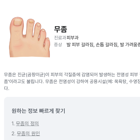
무좀
진료과
피부과
증상
발 피부 갈라짐, 손톱 갈라짐, 발 가려움
무좀은 진균(곰팡이균)이 피부의 각질층에 감염되어 발생하는 전염성 피부 질
좀'이라고도 불립니다. 무좀은 전염성이 강하여 공용시설(예: 목욕탕, 수영
다.
원하는 정보 빠르게 찾기
1.
무좀의 정의
2.
무좀의 원인