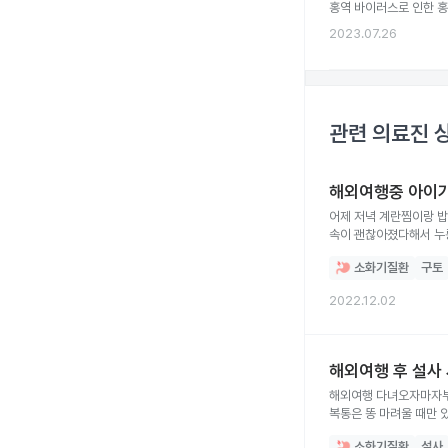
홍역 바이러스로 인한 홍
2023.07.26
관련 의료진 
해외여행중 아이
어제 저녁 계란찜이랑 
속이 괜찮아졌다해서 누룽지 끓여줬는데 또 다 토했어요ㅜㅜ 지금 상비약으로, 백초시럽, 스타빅, 람노느산 정장제, 감기약 이렇게있어서 두번째
토하고나서는 람노스산
소화기질환
구토
2022.12.02
해외여행 후 설사
해외여행 다녀오자마자부터
복통은 똥 마려울 때만 
그리고 그냥 물과 포카리
소화기질환
설사