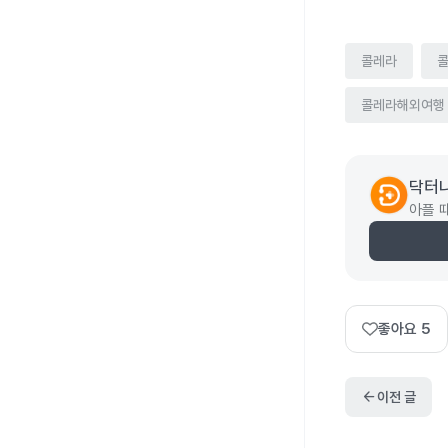
콜레라
콜레라해외여행
닥터
아플 
좋아요
5
arrow_back
이전 글