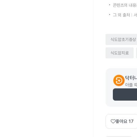
콘텐츠의 내용
그 외 출처 :
식도암초기증상
식도암치료
닥터
아플 
좋아요
17