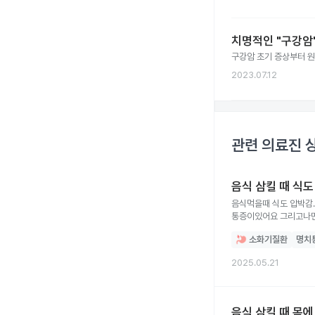
치명적인 "구강암"
구강암 초기 증상부터 원인
2023.07.12
관련 의료진 
음식 삼킬 때 식
음식먹을때 식도 압박감
통증이있어요 그리고나면
소화기질환
명치
2025.05.21
음식 삼킬 때 목