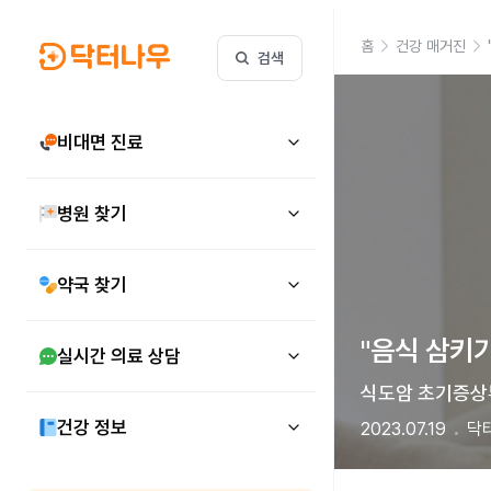
홈
건강 매거진
검색
비대면 진료
병원 찾기
약국 찾기
"음식 삼키기
실시간 의료 상담
식도암 초기증상부
건강 정보
2023.07.19
닥