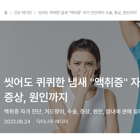
홈
건강 매거진
씻어도 퀴퀴한 냄새 "액취증" 자가 진단부터 수술, 증상, 원인까지
씻어도 퀴퀴한 냄새 "액취증" 자
증상, 원인까지 
액취증 자가 진단, 겨드랑이, 수술, 증상, 원인, 암내에 관해 
2023.08.24
닥터나우 에디터