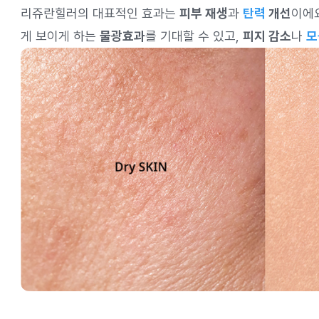
리쥬란힐러의 대표적인 효과는
피부 재생
과
탄력
개선
이에
게 보이게 하는
물광효과
를 기대할 수 있고,
피지 감소
나
모