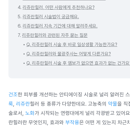
4.
리쥬란힐러, 어떤 사람에게 추천하나요?
5.
리쥬란힐러 시술법이 궁금해요.
6.
리쥬란힐러 지속 기간에 대해 알려주세요.
7.
리쥬란힐러와 관련된 자주 묻는 질문
Q. 리쥬란힐러 시술 후 바로 일상생활 가능한가요?
Q. 리쥬란힐러와 물광주사는 어떻게 다른가요?
Q. 리쥬란힐러 시술 후 엠보가 없으면 효과가 없는 건가요
건조
한 피부를 개선하는 안티에이징 시술로 널리 알려진 스
룩
,
리쥬란
힐러 등 종류가 다양한데요. 고농축의
약물
을 직
술로서,
노화
가 시작되는 연령대에게 널리 각광받고 있어요.
란힐러란 무엇인지, 효과와
부작용
은 어떤 게 있는지 차근