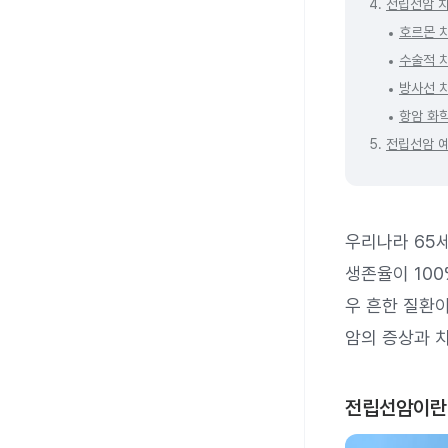
4.
전립선암 
호르몬 
수술적 
방사선 
항암 화
5.
전립선암 
우리나라 65세
생존율이 10
우 흔한 질환
암의 증상과 
전립선암이란