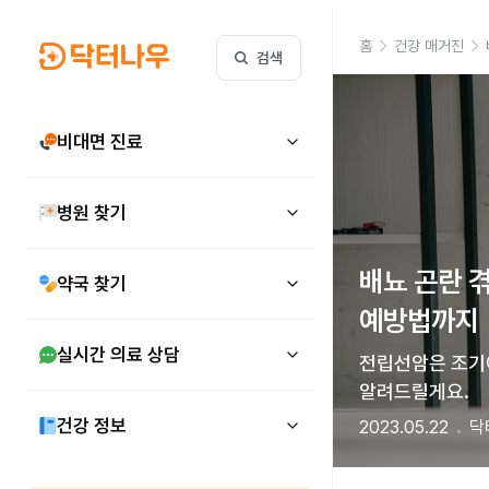
홈
건강 매거진
검색
비대면 진료
병원 찾기
배뇨 곤란 
약국 찾기
예방법까지
실시간 의료 상담
전립선암은 조기에
알려드릴게요.
건강 정보
2023.05.22
닥