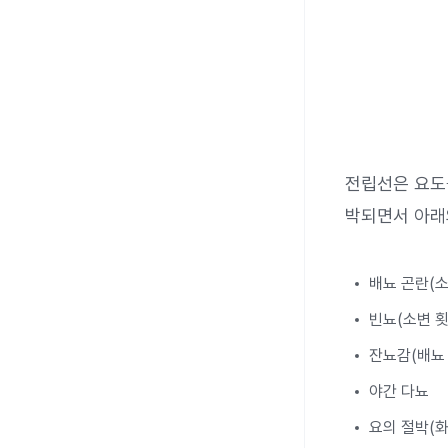
전립선은 요도
박되면서 아래
배뇨 곤란(소
빈뇨(소변 횟
잔뇨감(배뇨 
야간 다뇨
요의 절박(화