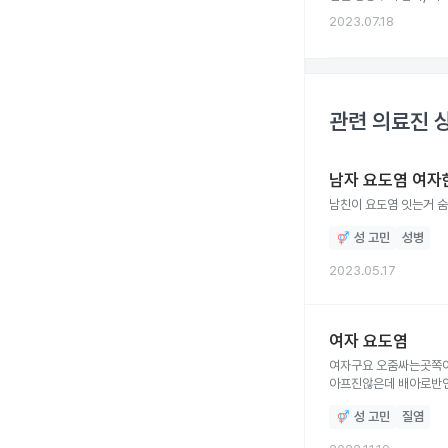
2023.07.18
관련 의료진 
남자 요도염 여자
남친이 요도염 잇는거 숨
성 고민
성병
2023.05.17
여자 요도염
여자구요 오줌싸는곳쪽이
아프진않은데 배아로반연
성 고민
질염