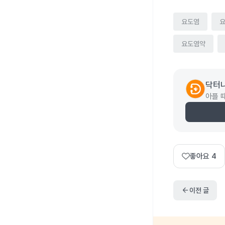
요도염
요도염약
닥터
아플 
좋아요
4
arrow_back
이전 글