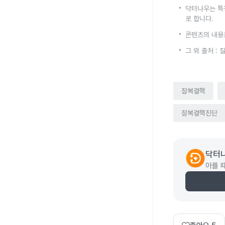
닥터나우는 특
로 합니다.
콘텐츠의 내용
그 외 출처 :
잠복결핵
잠복결핵진단
닥터
아플 