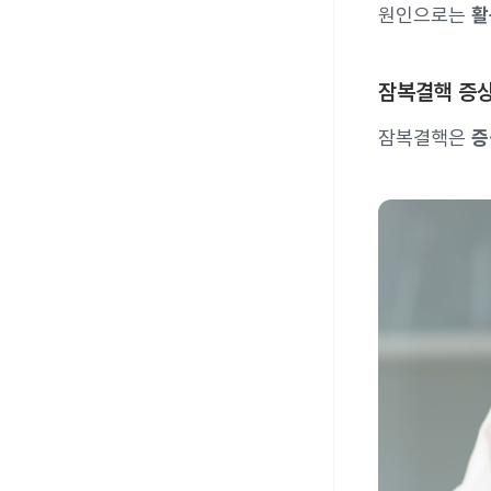
원인으로는
활
잠복결핵 증
잠복결핵은
증