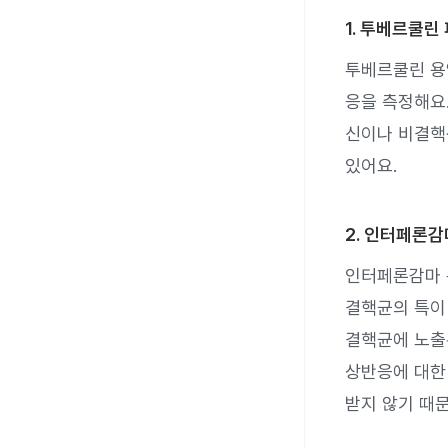
1. 투베르쿨린
투베르쿨린 용
응을 측정해요.
신이나 비결핵
있어요.
2. 인터페론
인터페론감마 
결핵균의 특이
결핵균에 노출
상반응에 대한
받지 않기 때