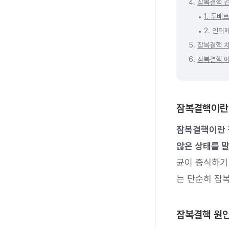
4.
잠복결핵 
1. 투베
2. 인터
5.
잠복결핵 
6.
잠복결핵 
잠복결핵이란
잠복결핵이란 
않은 상태를 말
균이 증식하기 
는 단순히 잠
잠복결핵 원