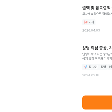
결핵 및 잠복결핵
회사제출용으로 결핵검사
내과
2026.04.03
성병 의심 증상,
안녕하세요 저는 중3남자
성기 특히 귀두와 기둥위
원인으로는 약 일주일전에
성 고민
성병
헤
내일 비뇨기과를 가긴갈
성병여부를 알 방법이 
2024.02.18