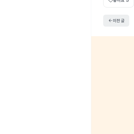
좋아요
5
arrow_back
이전 글