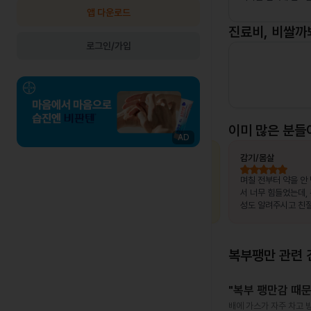
앱 다운로드
진료비, 비쌀까
로그인/가입
이미 많은 분들
AD
최OO님
상비약 처방
김OO님
감기/몸살
, 제가 느
복용 중이던 약이 떨어졌는데, 병원이 없는
며칠 전부터 약을 안
고 조금만
출장지에서 급하게 처방받을 수 있어 편했
서 너무 힘들었는데,
말 놀랐어
습니다.
성도 알려주시고 친절
서 좋았어요~~!!
복부팽만
관련 
"복부 팽만감 때문
배에 가스가 자주 차고 