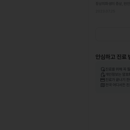
장상피화생의 증상, 원인
2023.07.25
안심하고 진료 
admin_panel_settings
진료를 위해 꼭 
lock_person
개인정보는 암호
credit_card
진료가 끝나기 전
map
전국 어디서든 진