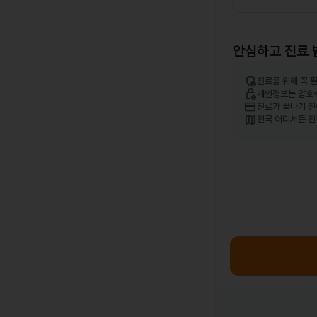
안심하고 진료 
admin_panel_settings
진료를 위해 꼭 
lock_person
개인정보는 암호
credit_card
진료가 끝나기 전
map
전국 어디서든 진