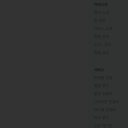
닥터나우
회사 소개
팀 문화
서비스 소개
제휴 안내
소식 · 공지
채용 공고
서비스
비대면 진료
병원 찾기
탈모 진료비
다이어트 진료비
여드름 진료비
약국 찾기
건강 매거진