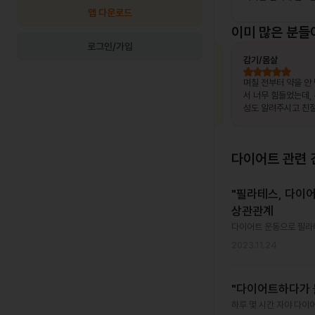
앱 다운로드
이미 많은 분들
로그인/가입
최OO님
상비약 처방
김OO님
감기/몸살
, 제가 느
복용 중이던 약이 떨어졌는데, 병원이 없는
며칠 전부터 약을 안
고 조금만
출장지에서 급하게 처방받을 수 있어 편했
서 너무 힘들었는데,
말 놀랐어
습니다.
성도 알려주시고 친절
서 좋았어요~~!!
다이어트
관련 
"필라테스, 다이
상관관계
다이어트 운동으로 필라
2023.11.24
"다이어트하다가 
하루 몇 시간 자야 다이