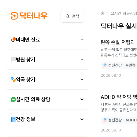
홈
실시간 의료상
검색
닥터나우 실시
비대면 진료
왼쪽 손발 저림과
뇌도 문제 없고 경추에도
뒤통수가 경직되고 뻣뻣해
병원 찾기
무거워 주먹쥐는게 어색해
정신건강
불면증
2026.08.10
약국 찾기
ADHD 약 처방 
실시간 의료 상담
새 병원 A에서 진료를 받
경우 기록이 공유된다고 
건강 정보
정신건강
ADHD
2026.08.10