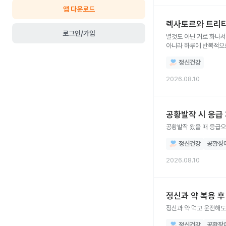
앱 다운로드
렉사토르와 트리티
로그인/가입
별것도 아닌 거로 화나서
아니라 하루에 반복적으로
모르겠어요
정신건강
2026.08.10
공황발작 시 응급
공황발작 왔을 때 응급으
정신건강
공황장
2026.08.10
정신과 약 복용 
정신과 약 먹고 운전해도
정신건강
공황장