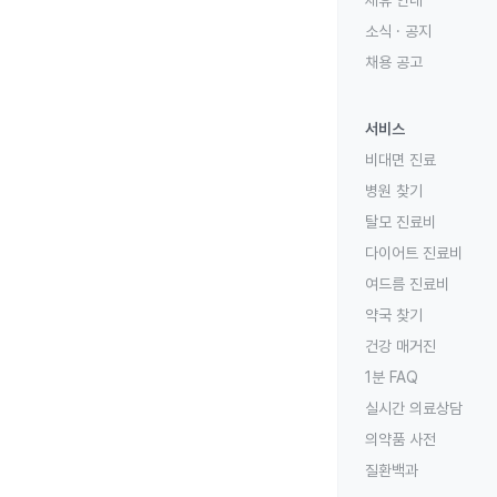
제휴 안내
소식 · 공지
채용 공고
서비스
비대면 진료
병원 찾기
탈모 진료비
다이어트 진료비
여드름 진료비
약국 찾기
건강 매거진
1분 FAQ
실시간 의료상담
의약품 사전
질환백과