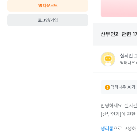
앱 다운로드
로그인/가입
산부인과
관련
1
실시간 
닥터나우 A
error
닥터나우 AI가
안녕하세요. 실시간
[산부인과]에 관한
생리통
으로 고생하