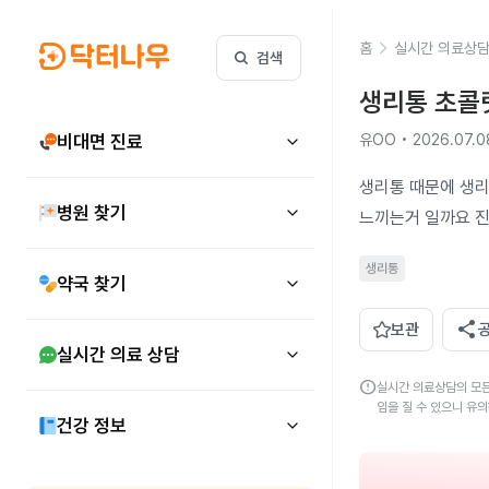
홈
실시간 의료상
검색
생리통 초콜
비대면 진료
유OO • 2026.07.0
생리통 때문에 생리
병원 찾기
느끼는거 일까요 진
생리통
약국 찾기
share
보관
실시간 의료 상담
error
실시간 의료상담의 모든
임을 질 수 있으니 유
건강 정보