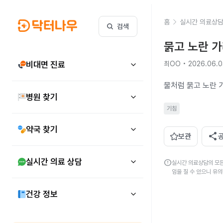
홈
실시간 의료상
검색
묽고 노란 
비대면 진료
최OO • 2026.06.0
물처럼 묽고 노란 
병원 찾기
기침
약국 찾기
share
보관
실시간 의료 상담
error
실시간 의료상담의 모든
임을 질 수 있으니 유
건강 정보