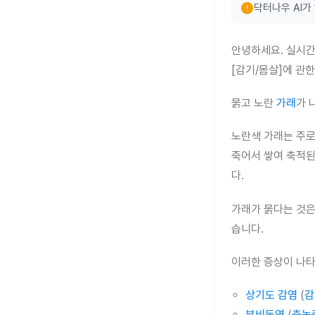
error
닥터나우 AI가
안녕하세요. 실시간
[감기/몸살]에 관
묽고 노란
가래
가 
노란색 가래는 주
죽어서 쌓여 축적된
다.
가래가 묽다는 것은
습니다.
이러한 증상이 나타
상기도 감염
(
감
부비동염
(
축농