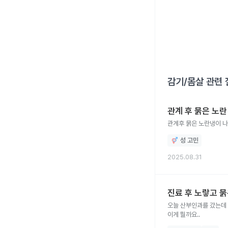
감기/몸살
관련 
관계 후 묽은 노란
관계후 묽은 노란냉이 
성 고민
2025.08.31
진료 후 노랗고 묽
오늘 산부인과를 갔는데 
이게 뭘까요..