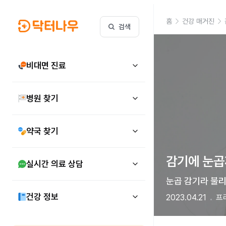
홈
건강 매거진
검색
비대면 진료
병원 찾기
약국 찾기
감기에 눈곱까
실시간 의료 상담
눈곱 감기라 불리
건강 정보
2023.04.21
프