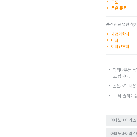
구토
묽은 콧물
관련 진료 병원 찾
가정의학과
내과
이비인후과
닥터나우는 특
로 합니다.
콘텐츠의 내용
그 외 출처 :
아데노바이러스
아데노바이러스