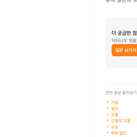
더 궁금한 
닥터나우 의료
질문 남기러
관련 증상 알아보기
기침
설사
두통
간헐적 고열
오심
피부 발진