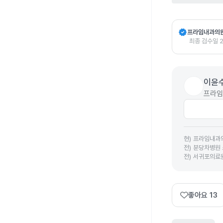
verified
프라임내과의
최종 검수일
이윤
프라임
현
)
프라임내과
전
)
분당차병원 
전
)
서귀포의료원
좋아요
13