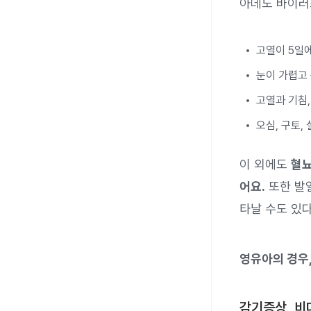
아데노 바이러
고열이 5일에
눈이 가렵고
고열과 기침,
오심, 구토,
이 외에도
혈뇨
어요.
또한 발열
타날 수도 있다
영유아의 경우,
감기증상, 비