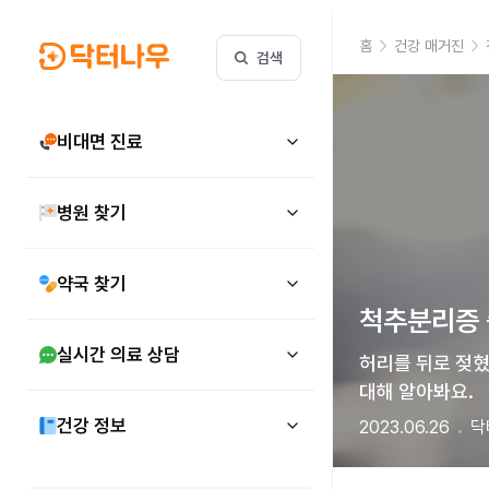
홈
건강 매거진
검색
비대면 진료
병원 찾기
약국 찾기
척추분리증 
실시간 의료 상담
허리를 뒤로 젖혔
대해 알아봐요.
건강 정보
2023.06.26
닥