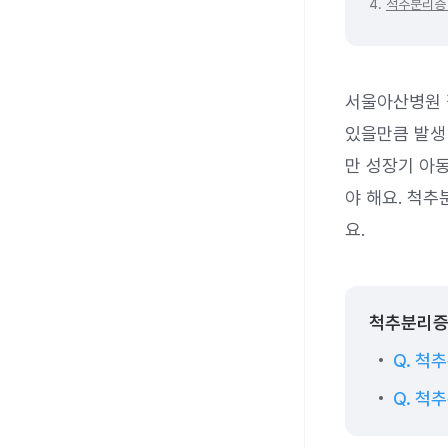
4.
척추분리증
서울아산병원 
있을만큼 발생
만 성장기 아
야 해요. 척
요.
척추분리증
Q. 척
Q. 척