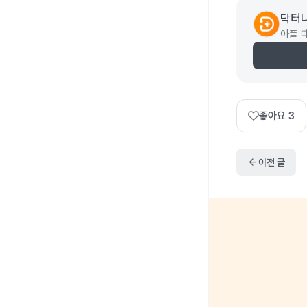
닥터
아플 
좋아요
3
arrow_back
이전 글