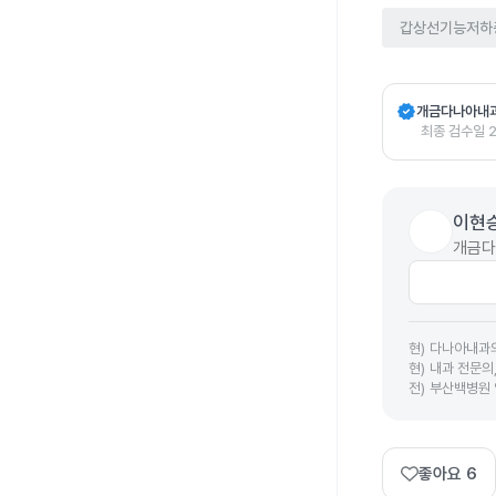
갑상선기능저하
verified
개금다나아내
최종 검수일
이현
개금다
현
)
다나아내과
현
)
내과 전문의
전
)
부산백병원
좋아요
6