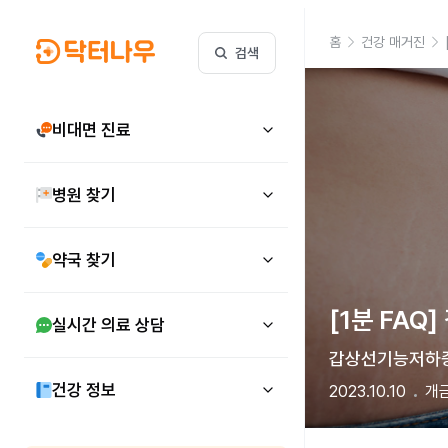
홈
건강 매거진
검색
비대면 진료
병원 찾기
약국 찾기
[1분 FA
실시간 의료 상담
갑상선기능저하증
건강 정보
2023.10.10
개