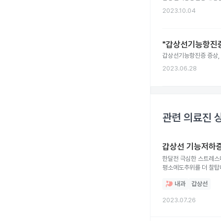
2023.10.04
"갑상선기능항진증
갑상선기능항진증 증상, 
2023.06.28
관련 의료진 
갑상선 기능저하
한달전 극심한 스트레스때문에 구토를하고 이마에 열감과 오한이 생기고 그후로 
평소에도추위를 더 찰탑니다 눈썹이 그냥 뽑히고 안구건조증까지 생겼습니다 열은 올랐다가 안내렸다가 반복하고 요즘
내과
갑상선
2023.07.26