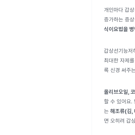
개인마다 갑상
증가하는 증상
식이요법을 병
갑상선기능저하
최대한 자제를 
록 신경 써주는
올리브오일, 코
할 수 있어요.
는
해조류(김, 
면 오히려 갑