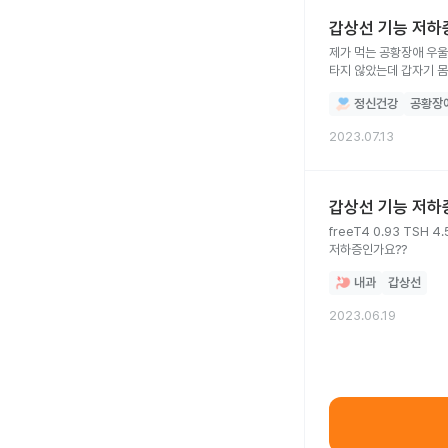
갑상선 기능 저하
제가 먹는 공황장애 우울
타지 않았는데 갑자기 몸
반응을 일으킬 수도 있다
정신건강
공황장
얘기하면 좋을까요 ?
2023.07.13
갑상선 기능 저하
freeT4 0.93 TSH 4.57 이 나왔는데 변비, 하루 12시간 수면, 손발 저림, 관절 통증 등 증상은 많이 나타납니다. 수치상 갑상선 기능
저하증인가요??
내과
갑상선
2023.06.19