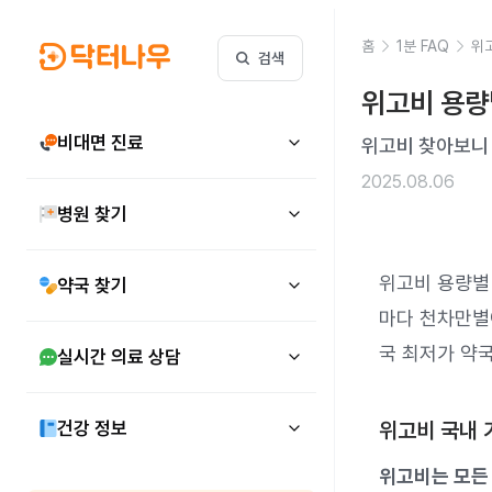
홈
1분 FAQ
위
검색
위고비 용량
비대면 진료
위고비 찾아보니 
2025.08.06
병원 찾기
위고비 용량별
약국 찾기
마다 천차만별이
국 최저가 약국
실시간 의료 상담
건강 정보
위고비 국내 
위고비는 모든