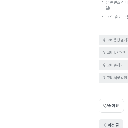
본 콘텐츠의 내
일)
그 외 출처 :
위고비용량별가
위고비1.7가격
위고비출하가
위고비처방병원
좋아요
arrow_back
이전 글