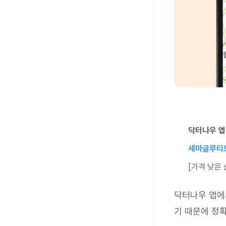
닥터나우 앱 
세마글루티
[가격 낮은
닥터나우 앱에
기 때문에 정