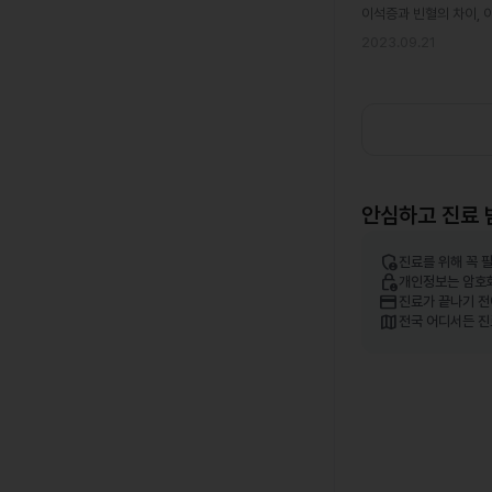
이석증과 빈혈의 차이, 
2023.09.21
안심하고 진료 
admin_panel_settings
진료를 위해 꼭 
lock_person
개인정보는 암호
credit_card
진료가 끝나기 전
map
전국 어디서든 진