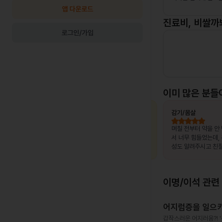
앱 다운로드
진료비, 비쌀까
로그인/가입
이미 많은 분들
최OO님
상비약 처방
김OO님
감기/몸살
, 제가 느
복용 중이던 약이 떨어졌는데, 병원이 없는
며칠 전부터 약을 안
고 조금만
출장지에서 급하게 처방받을 수 있어 편했
서 너무 힘들었는데,
말 놀랐어
습니다.
성도 알려주시고 친절
서 좋았어요~~!!
이명/이석
관련 
어지럼증을 일으키
갑작스러운 어지러움?! 