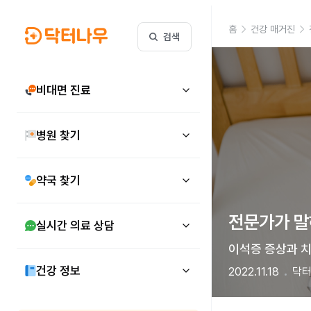
홈
건강 매거진
검색
비대면 진료
병원 찾기
약국 찾기
전문가가 말
실시간 의료 상담
이석증 증상과 치
건강 정보
2022.11.18
닥터