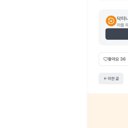
닥터
아플 
좋아요
36
arrow_back
이전 글