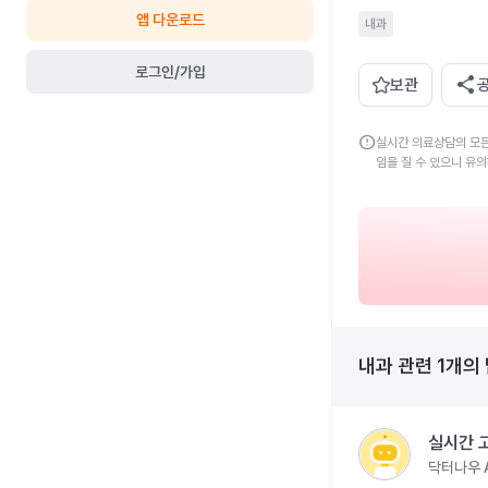
앱 다운로드
내과
로그인/가입
share
보관
error
실시간 의료상담의 모든
임을 질 수 있으니 유
내과
관련
1
개의
실시간 
닥터나우 A