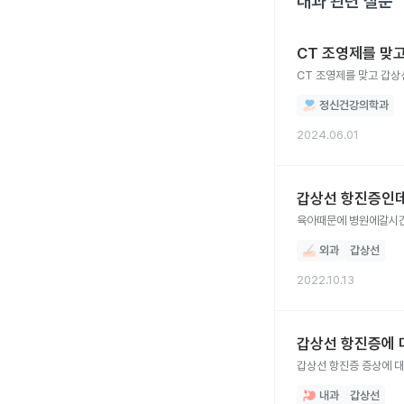
내과
관련 질문
CT 조영제를 맞
CT 조영제를 맞고 갑상
정신건강의학과
2024.06.01
갑상선 항진증인
육아때문에 병원에갈시간
외과
갑상선
2022.10.13
갑상선 항진증에 
갑상선 항진증 증상에 대
내과
갑상선