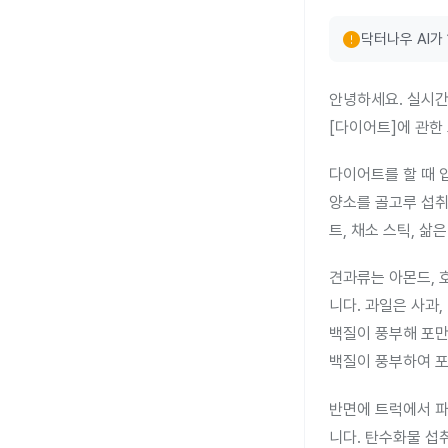
error
닥터나우 AI가
안녕하세요. 실시간
[다이어트]에 관한
다이어트를 할 때 
양소를 골고루 섭취
트, 채소 스틱, 삶
견과류는 아몬드, 
니다. 과일은 사과
백질이 풍부해 포만감
백질이 풍부하여 포
반면에 트럭에서 파
니다. 탄수화물 섭취