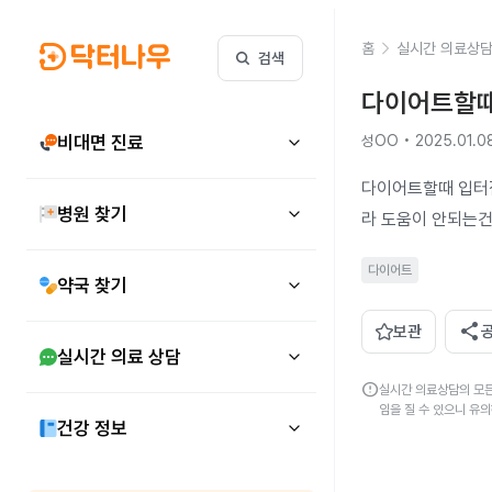
홈
실시간 의료상
검색
다이어트할때
비대면 진료
성OO • 2025.01.0
다이어트할때 입터
병원 찾기
라 도움이 안되는
다이어트
약국 찾기
share
보관
실시간 의료 상담
error
실시간 의료상담의 모든
임을 질 수 있으니 유
건강 정보