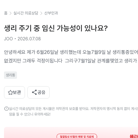
홈
실시간 의료상담
산부인과
생리 주기 중 임신 가능성이 있나요?
JOO • 2026.07.08
안녕하세요 제가 6월26일날 생리했는데 오늘7월9일 날 생리통증있어
없겠지만 그래두 걱정이됩니다  그리구7월1일날 관계를맺었고 생리가
생리통
share
보관
공유
error
실시간 의료상담의 모든 게시물은 저작권의 보호를 받아요. 저작권자의 명시적 동의 없이 게시물
임을 질 수 있으니 유의하세요!