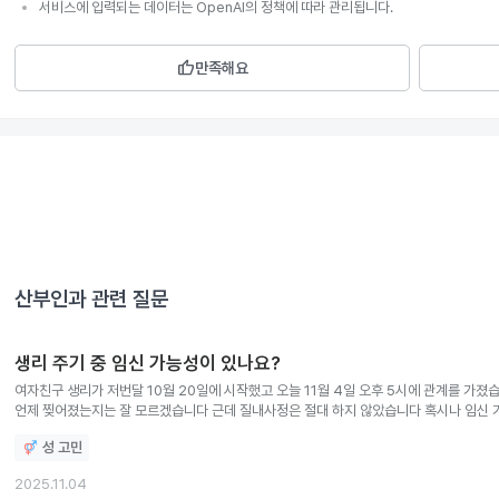
서비스에 입력되는 데이터는 OpenAI의 정책에 따라 관리됩니다.
thumb_up
만족해요
산부인과
관련 질문
생리 주기 중 임신 가능성이 있나요?
여자친구 생리가 저번달 10월 20일에 시작했고 오늘 11월 4일 오후 5시에 관계를 가
언제 찢어졌는지는 잘 모르겠습니다 근데 질내사정은 절대 하지 않았습니다 혹시나 임신
성 고민
2025.11.04