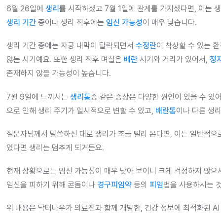
6월 26일에
생리
를 시작하셨고 7월 1일에 관계를 가지셨다면, 이는 
생리 기간
중이나 생리 직후에는
임신 가능성
이 매우 낮습니다.
생리 기간 중에는 자궁 내막이 탈락되면서
수정란
이 착상할 수 있는 
않는 시기예요. 또한 생리 직후 며칠은
배란
시기와 거리가 있어서,
정
존재하지 않을 가능성이 높습니다.
7월 9일에 느끼시는
생리통
증 같은 증상은 다양한 원인이 있을 수 있
으로 인해 생리 주기가 일시적으로 변할 수 있고,
배란통
이나 다른 생리
질문자님께서 말씀하신 대로 생리가 조금 빨리 온다면, 이는 일반적으로
었다면 생리는 멈추게 되거든요.
현재 상황으로는 임신 가능성이 매우 낮아 보이니 크게 걱정하지 않으셔
임신을 피하기 위해 콘돔이나
경구피임약
등의
피임
법을 사용하시는 것
위 내용은 닥터나우가 의료진과 함께 개발한, 건강 정보에 최적화된 AI