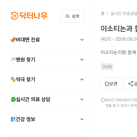
홈
실시간 의료상
검색
이소티논과 
비대면 진료
여OO • 2026.06.0
이소티논이랑 함께 
병원 찾기
모낭염
약국 찾기
share
보관
실시간 의료 상담
error
실시간 의료상담의 모든
임을 질 수 있으니 유
건강 정보