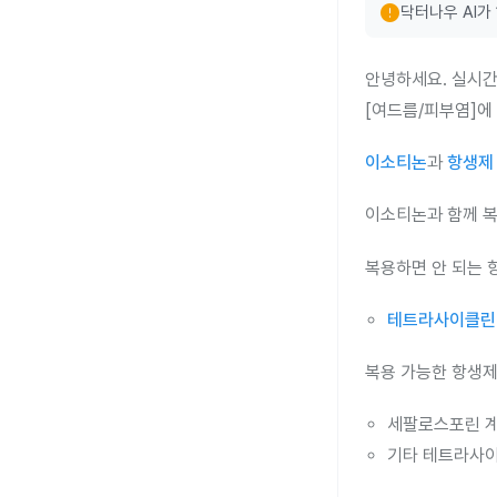
error
닥터나우 AI가
안녕하세요. 실시간
[여드름/피부염]에
이소티논
과
항생제
이소티논과 함께 복
복용하면 안 되는 
테트라사이클린
복용 가능한 항생제
세팔로스포린 계
기타 테트라사이