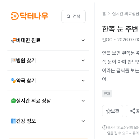
홈
실시간 의료상
검색
한쪽 눈 주
비대면 진료
김OO • 2026.07.0
앞을 보면 왼쪽눈 주
병원 찾기
쪽 눈이 아예 안보인
이라는 글씨를 보는
어.
약국 찾기
안과
실시간 의료 상담
share
보관
건강 정보
error
실시간 의료상담의 모든
임을 질 수 있으니 유