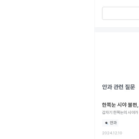
안과
관련 질문
한쪽눈 시야 불편
갑자기 한쪽눈의 시야가
안과
2024.12.10