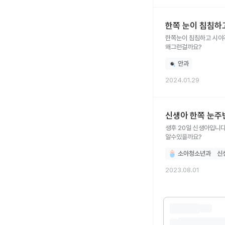
한쪽 눈이 침침하
한쪽눈이 침침하고 시야각
왜그런걸까요?
안과
2024.01.29
신생아 한쪽 눈주
생후 20일 신생아입니다
알수있을까요?
소아청소년과
신
2023.08.01