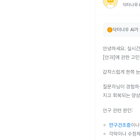
닥터나우 A
error
닥터나우 AI가
안녕하세요. 실시간
[안과]에 관한 고
갑작스럽게 한쪽 눈
질문자님이 경험하신
지고 회복되는 양상
안구 관련 원인:
안구건조증
이나
각막이나 수정체