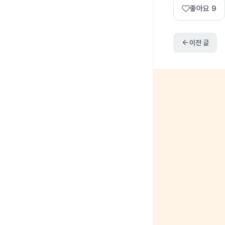
좋아요
9
arrow_back
이전 글