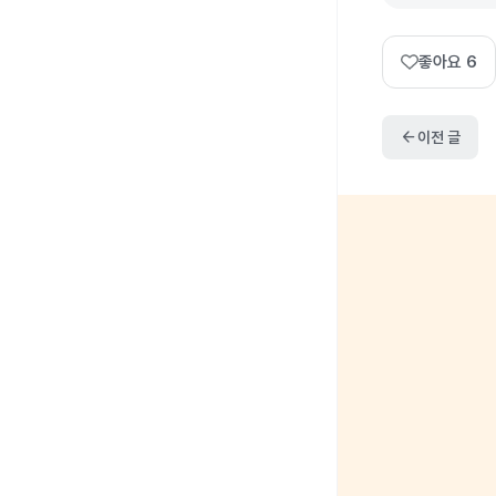
좋아요
6
arrow_back
이전 글