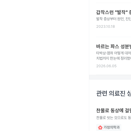
갑작스런 "발작"
발작 증상부터 원인, 진단
2023.10.18
바르는 파스 성분별
타박상·염좌 어떻게 대처
치법까지 한눈에 정리했
2026.06.05
관련 의료진 
찬물로 동상에 걸
찬물로 씻는 것으로도 동
가정의학과