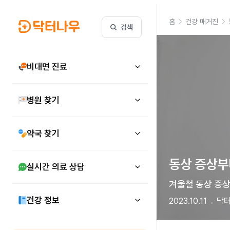
홈
건강 매거진
검색
비대면 진료
병원 찾기
약국 찾기
동상 증상부
실시간 의료 상담
겨울철 동상 증상
건강 정보
2023.10.11
닥터