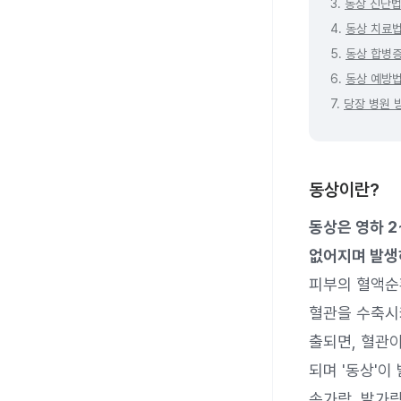
3.
동상 진단법
4.
동상 치료
5.
동상 합병
6.
동상 예방
7.
당장 병원 
동상이란?
동상은 영하 2
없어지며 발생
피부의 혈액순
혈관을 수축시
출되면, 혈관
되며 '동상'이
손가락, 발가락