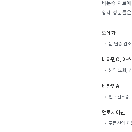
비문증 치료에
양제 성분들은
오메가
눈 염증 감소
비타민C, 아
눈의 노화, 
비타민A
안구건조증, 
안토시아닌
로돕신의 재합