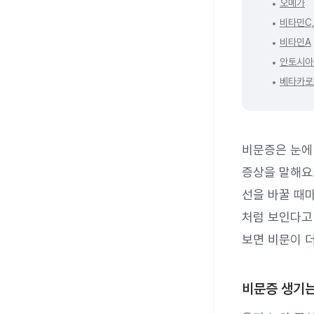
오메가
비타민C
비타민A
안토시아
베타카로
비문증은 눈에 
증상을 말해요.
선을 바꿀 때
처럼 보인다고
보면 비문이 더
비문증 생기는