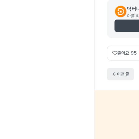
닥터
아플 
좋아요
95
arrow_back
이전 글