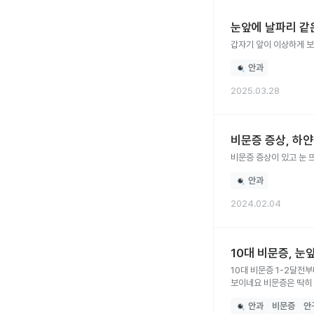
눈앞에 날파리 같
갑자기 앞이 이상하게 보
안과
2025.03.28
비문증 증상, 하
비문증 증상이 있고 눈 뜨
안과
2024.02.04
10대 비문증, 
10대 비문증 1-2달전부터 자꾸 눈앞에 검은 점 하나가 계속 보이는데요 눈 움직임에 따라 같이 움직이기도하고 물론 눈 깜빡이면 사라지지만 자꾸
보이네요 비문증은 딱히
알레르기성 결막염도있
안과
비문증
안