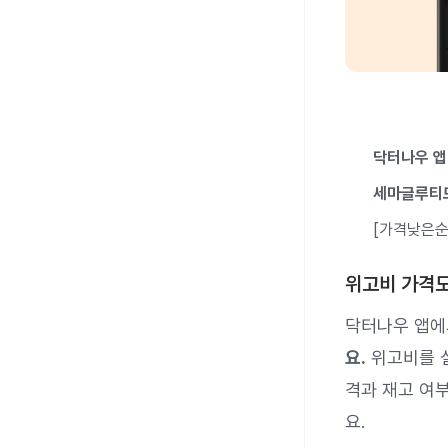
닥터나우 앱
세마글루티
[가격낮은순
위고비 가격도
닥터나우 앱
요.
위고비를 실
격과 재고 여부
요.