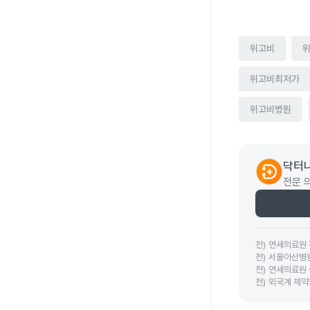
위고비
위고비최저가
위고비병원
닥터나
전문 
전
)
연세의료원
전
)
서울아산병
전
)
연세의료원
전
)
외국계 제약