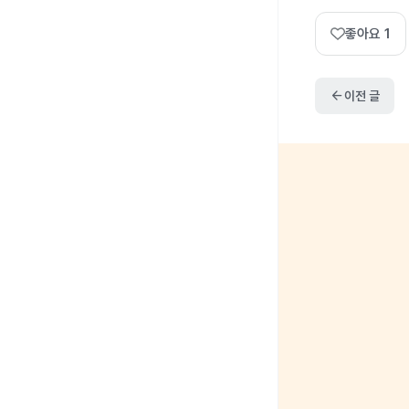
좋아요
1
arrow_back
이전 글