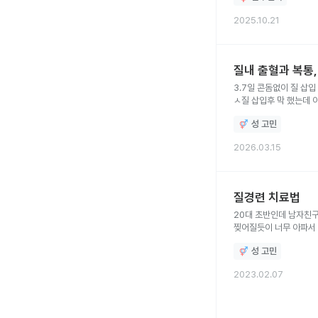
2025.10.21
질내 출혈과 복통,
3.7일 콘돔없이 질 삽입 했고 사정 절대 안했어요 그리고 3.14 콘돔
ㅅ질 삽입후 막 했는데 
냉이 휴지에 묻어나와요 내
성 고민
아랫배랑 허리가 조금씩 
증후근인지 모르겠어요 
2026.03.15
질경련 치료법
20대 초반인데 남자친구
찢어질듯이 너무 아파서
하고 있는데 치료 비용ㅇ
성 고민
2023.02.07