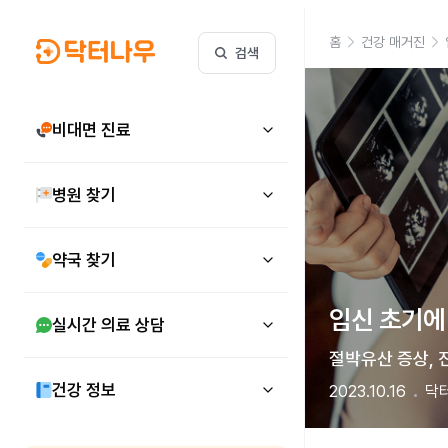
홈
건강 매거진
검색
비대면 진료
병원 찾기
약국 찾기
임신 초기에 
실시간 의료 상담
절박유산 증상, 진
건강 정보
2023.10.16
닥