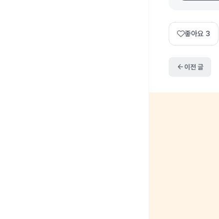
좋아요
3
arrow_back
이전 글