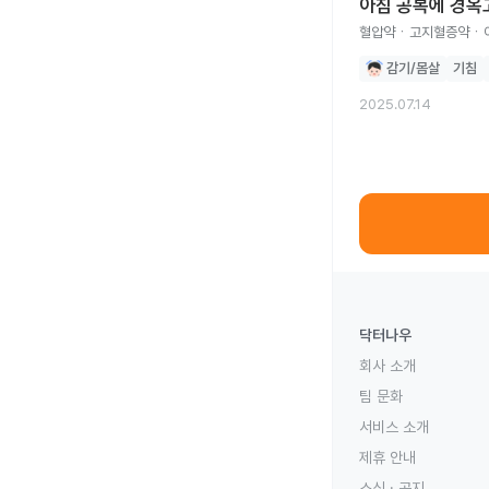
아침 공복에 경옥
혈압약ㆍ고지혈증약ㆍ아
감기/몸살
기침
2025.07.14
닥터나우
회사 소개
팀 문화
서비스 소개
제휴 안내
소식 · 공지