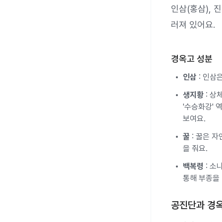
인삼(홍삼), 
러져 있어요.
경옥고 성분
인삼
: 인삼
생지황
: 상
'수승화강' 
보여요.
꿀
: 꿀은 
을 줘요.
백복령
: 소
통해 부종을 
공진단과 경