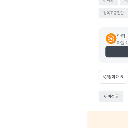
경옥고
경옥고공진단
닥터
아플 
좋아요
5
arrow_back
이전 글