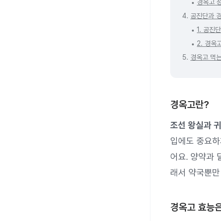
경옥고 
4.
공진단과 
1. 공진단
2. 경옥
5.
경옥고 먹는
경옥고란?
조선 왕실과 
입에도 중요하
어요. 양약과
래서 약국뿐만
경옥고 효능