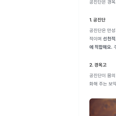
공진단은 경옥
1. 공진단
공진단은 만성
적이며
선천적
에 적합해요.
주
2. 경옥고
공진단이 몸의
화해 주는 보