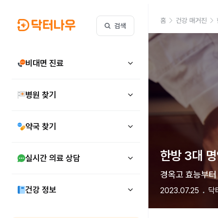
홈
건강 매거진
검색
비대면 진료
병원 찾기
약국 찾기
한방 3대 명
실시간 의료 상담
경옥고 효능부터 
건강 정보
2023.07.25
닥