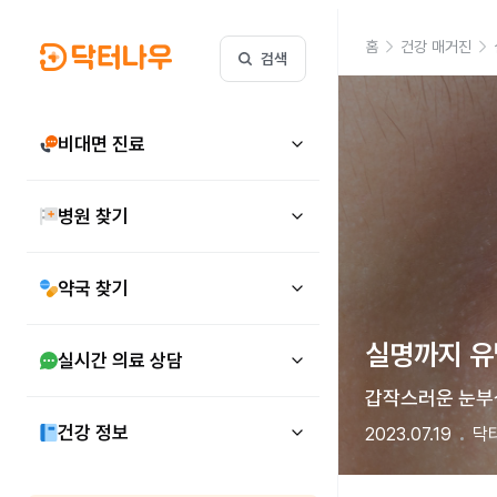
홈
건강 매거진
검색
비대면 진료
병원 찾기
약국 찾기
실명까지 유
실시간 의료 상담
갑작스러운 눈부심
건강 정보
2023.07.19
닥