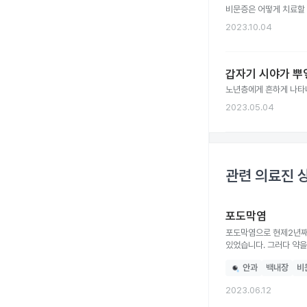
비문증은 어떻게 치료할 
2023.10.04
갑자기 시야가 뿌옇
노년층에게 흔하게 나타나
2023.05.04
관련 의료진 
포도막염
포도막염으로 현제2년째 진행중인데요 2년정도 스테로이드약을 복용해왔고, 재발은 
있었습니다. 그러다 약을 계속 지속적으로 먹는것은 좋지 않다고 하셔서 눈에 넣는 스테로이드 주사를 권하셨고, 현제 총 오른쪽 2번 왼쪽1번을
맞은 상태입니다! 그렇게 4-5개월에 한번씩 재발 되고 주사맞고 하다가 이번에 오른쪽 눈이 다시 재발 되었는데, 백내장까지발견되서 아직
안과
백내장
비
초기지만 수술도 진행해야한다고 하더라고요. 여기서 궁금한점은 포도막염은
동일한가요~? 지금 대학병원을 다니고 있지만 여러군대를 가보진 않고 한곳에만 지금 2년째 다니고 있습니다. 혹시 방법이 다르다면 다른병원도
2023.06.12
가볼까 고민중이라서요!