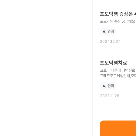
포도막염 증상은 
포도막염 증상 궁금해요
안과
2024.12.04
포도막염치료
코로나 때문에 대면진료가 불가능해서요 송파구 삼전동 인데 약처방 가능할 
프레드포르테점안액,호마
안과
2022.11.28