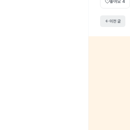
좋아요
4
arrow_back
이전 글