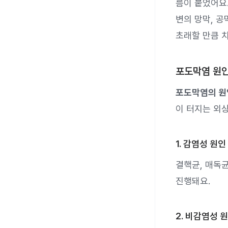
름이 붙었어요.
변의 망막, 공
초래할 만큼 
포도막염 원
포도막염의 원
이 터지는 외
1. 감염성 원인
결핵균, 매독균
진행돼요.
2. 비감염성 