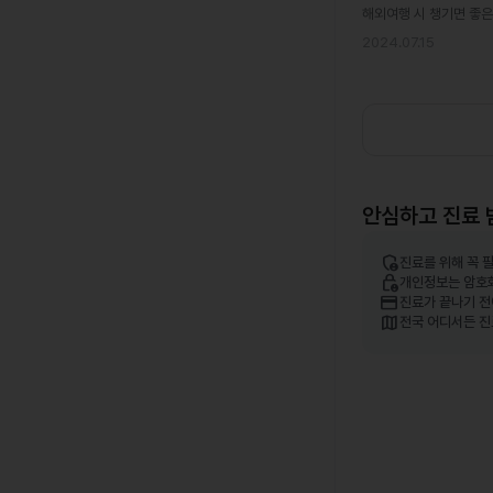
해외여행 시 챙기면 좋은
2024.07.15
안심하고 진료 
admin_panel_settings
진료를 위해 꼭 
lock_person
개인정보는 암호
credit_card
진료가 끝나기 전
map
전국 어디서든 진