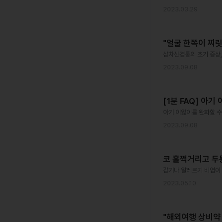
2023.03.29
"얼굴 한쪽이 찌릿
삼차신경통의 초기 증상,
2023.09.08
[1분 FAQ] 아
아기 이앓이를 완화할 수
2023.09.08
코 훌쩍거리고 두통
감기나 알레르기 비염이
2023.05.10
"해외여행 상비약 