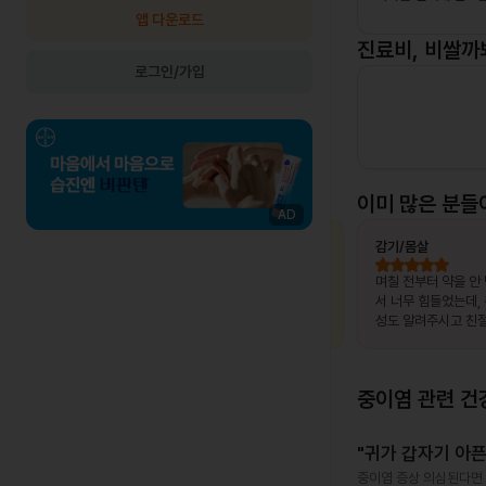
앱 다운로드
진료비, 비쌀까
로그인/가입
이미 많은 분들
AD
최OO님
상비약 처방
김OO님
감기/몸살
, 제가 느
복용 중이던 약이 떨어졌는데, 병원이 없는
며칠 전부터 약을 안
고 조금만
출장지에서 급하게 처방받을 수 있어 편했
서 너무 힘들었는데,
말 놀랐어
습니다.
성도 알려주시고 친절
서 좋았어요~~!!
중이염
관련 건
"귀가 갑자기 아픈
중이염 증상 의심된다면