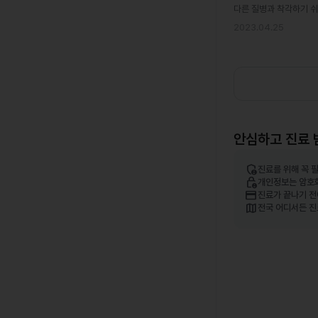
다른 질병과 착각하기 쉬
2023.04.25
안심하고 진료 
admin_panel_settings
진료를 위해 꼭 
lock_person
개인정보는 암호
credit_card
진료가 끝나기 전
map
전국 어디서든 진