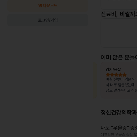
앱 다운로드
진료비, 비쌀까
로그인/가입
이미 많은 분들
최OO님
상비약 처방
김OO님
감기/몸살
, 제가 느
복용 중이던 약이 떨어졌는데, 병원이 없는
며칠 전부터 약을 안
고 조금만
출장지에서 급하게 처방받을 수 있어 편했
서 너무 힘들었는데,
말 놀랐어
습니다.
성도 알려주시고 친절
서 좋았어요~~!!
정신건강의학과
나도 "우울증" 증
대표적인 우울증 증상 6