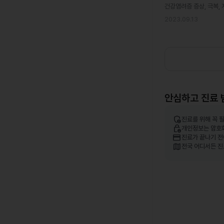
건강염려증 증상, 극복,
2023.09.13
안심하고 진료 
admin_panel_settings
진료를 위해 꼭 
lock_person
개인정보는 암호
credit_card
진료가 끝나기 전
map
전국 어디서든 진