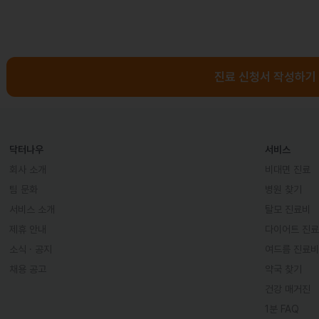
진료 신청서 작성하기
닥터나우
서비스
회사 소개
비대면 진료
팀 문화
병원 찾기
서비스 소개
탈모 진료비
제휴 안내
다이어트 진
소식 · 공지
여드름 진료비
채용 공고
약국 찾기
건강 매거진
1분 FAQ