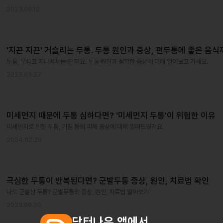
2023.09.12
'지끈 지끈' 거슬리는 두통. 두통 원인과 증상, 편두통에 좋은 음
두통, 무심코 지나쳐서는 안 돼요. 두통 원인과 정확한 증상에 대해 알아보고 가세요.
2023.03.27
미세먼지 때문에 두통 심하다면? '미세먼지 두통'이 위험한 이유
미세먼지로 인한 두통, 기침 등의 피해 증상에 대해 알려드릴게요.
2024.02.26
극심한 두통이 반복된다면? 군발두통 증상, 원인, 치료법 확인
나도 군발성 두통? 군발두통의 증상, 원인, 치료법 알아보기
2023.09.20
닥터나우 앱에서