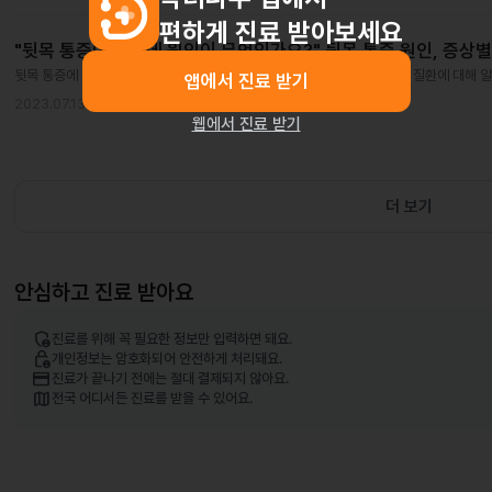
편하게 진료 받아보세요
"뒷목 통증이 심한데 원인이 무엇인가요?" 뒷목 통증 원인, 증상
뒷목 통증에 두통과 어지러움까지 동반된다면? 뒷목 통증의 원인과 증상별 질환에 대해 
앱에서 진료 받기
2023.07.13
웹에서 진료 받기
더 보기
안심하고 진료 받아요
admin_panel_settings
진료를 위해 꼭 필요한 정보만 입력하면 돼요.
lock_person
개인정보는 암호화되어 안전하게 처리돼요.
credit_card
진료가 끝나기 전에는 절대 결제되지 않아요.
map
전국 어디서든 진료를 받을 수 있어요.