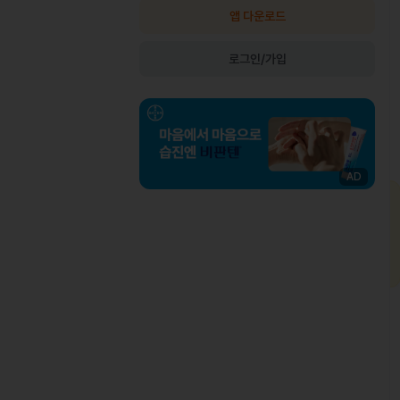
앱 다운로드
로그인/가입
AD
최OO님
상비약 처방
김OO님
인과는 여러 군데 다녀봤는데, 제가 느
복용 중이던 약이 떨어졌는데, 병원이 없는
 증상을 정확하게 짚어주시고 조금만
출장지에서 급하게 처방받을 수 있어 편했
드려도 바로 알아보셔서 정말 놀랐어
습니다.