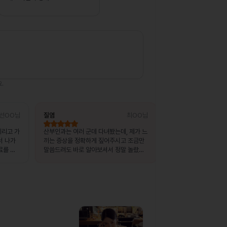
.
선OO님
질염
최OO님
상비약 처방
데리고 가
산부인과는 여러 군데 다녀봤는데, 제가 느
복용 중이던 약이 떨어
서 나가
끼는 증상을 정확하게 짚어주시고 조금만
출장지에서 급하게 처
료를 받
말씀드려도 바로 알아보셔서 정말 놀랐어
습니다.
요.