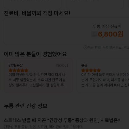
진료비, 비쌀까봐 걱정 마세요!
두통
예상 진료비
6,800
원
info
최근 1개월
두통
평균 진료비예요
이미 많은 분들이 경험했어요
감기/몸살
이OO님
콧물
며칠 전부터 약을 안 먹으면 열이 다시 나
아기가 아직 돌도 안돼서 병원에 
서 너무 힘들었는데, 추후 대면 진료 가능
는 게 두렵기도 하고, 아기를 챙겨
성도 알려주시고 친절하게 잘 설명해 주셔
는 게 보통 일이 아니라 비대면 진
서 좋았어요~~!!
았어요.
두통
관련 건강 정보
스트레스 받을 때 지끈 "긴장성 두통" 증상과 원인, 치료법은?
긴장성 두통 증상, 원인, 치료법, 약에 관해 알려드릴게요.