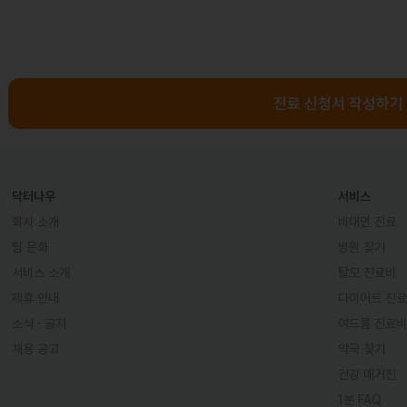
진료 신청서 작성하기
닥터나우
서비스
회사 소개
비대면 진료
팀 문화
병원 찾기
서비스 소개
탈모 진료비
제휴 안내
다이어트 진
소식 · 공지
여드름 진료비
채용 공고
약국 찾기
건강 매거진
1분 FAQ