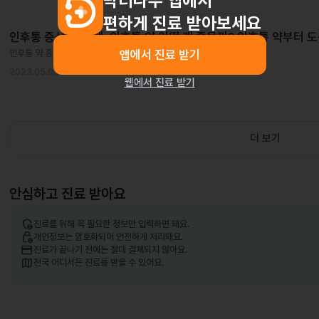
닥터나우 앱에서
편하게 진료 받아보세요
인후통 증상 있을 때, 인후통 약 어떤 게 좋을까? 인후통 약부터 
앱에서 진료 받기
인후통 약 종류부터 도움되는 음식까지 모두 알려드릴게요.
2023.05.03
웹에서 진료 받기
더 보기
안심하고 진료 받아요
admin_panel_settings
진료를 위해 꼭 필요한 정보만 입력하면 돼요.
lock_person
개인정보는 암호화되어 안전하게 처리돼요.
credit_card
진료가 끝나기 전에는 절대 결제되지 않아요.
map
전국 어디서든 진료를 받을 수 있어요.