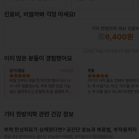
진료비, 비쌀까봐 걱정 마세요!
기타 한방의학
예상 진료
6,400
원
info
최근 1개월
기타 한방의학
평균 진료
이미 많은 분들이 경험했어요
감기/몸살
이OO님
콧물
며칠 전부터 약을 안 먹으면 열이 다시 나
아기가 아직 돌도 안돼서 병원에 
서 너무 힘들었는데, 추후 대면 진료 가능
는 게 두렵기도 하고, 아기를 챙겨
성도 알려주시고 친절하게 잘 설명해 주셔
는 게 보통 일이 아니라 비대면 진
서 좋았어요~~!!
았어요.
기타 한방의학
관련 건강 정보
부쩍 만성피로가 심해졌다면? 공진단 효능과 복용법, 부작용까지
한방 3대 명약이라는 공진단 효능부터 복용법, 부작용까지 정리해왔어요.