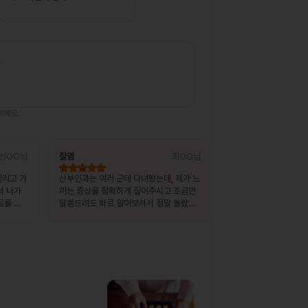
비
비예요.
선OO님
질염
최OO님
상비약 처방
데리고 가
산부인과는 여러 군데 다녀봤는데, 제가 느
복용 중이던 약이 떨어
서 나가
끼는 증상을 정확하게 짚어주시고 조금만
출장지에서 급하게 처
료를 받
말씀드려도 바로 알아보셔서 정말 놀랐어
습니다.
요.