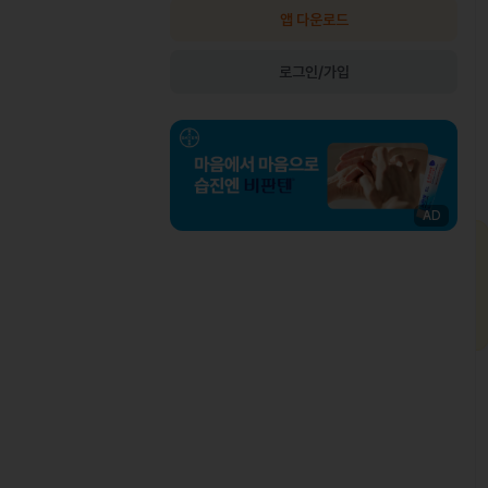
앱 다운로드
로그인/가입
AD
최OO님
상비약 처방
김OO님
인과는 여러 군데 다녀봤는데, 제가 느
복용 중이던 약이 떨어졌는데, 병원이 없는
 증상을 정확하게 짚어주시고 조금만
출장지에서 급하게 처방받을 수 있어 편했
드려도 바로 알아보셔서 정말 놀랐어
습니다.