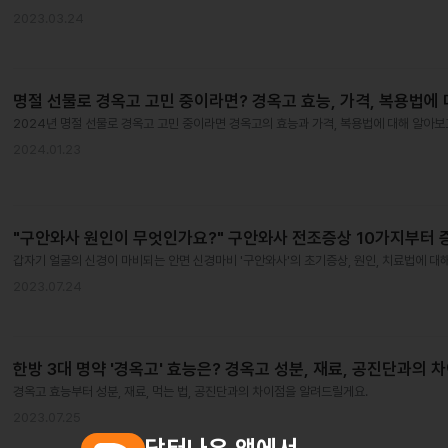
2023.03.24
명절 선물로 경옥고 고민 중이라면? 경옥고 효능, 가격, 복용법에
2024년 명절 선물로 경옥고 고민 중이라면 경옥고의 효능과 가격, 복용법에 대해 알아보
2024.01.23
"구안와사 원인이 무엇인가요?" 구안와사 전조증상 10가지부터 
갑자기 얼굴의 신경이 마비되는 안면 신경마비 '구안와사'의 초기증상, 원인, 치료법에 대
2023.07.24
한방 3대 명약 '경옥고' 효능은? 경옥고 성분, 재료, 공진단과의 
경옥고 효능부터 성분, 재료, 먹는 법, 공진단과의 차이점을 알려드릴게요.
2023.07.25