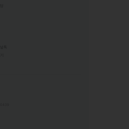
상담
널톡
하기
00439